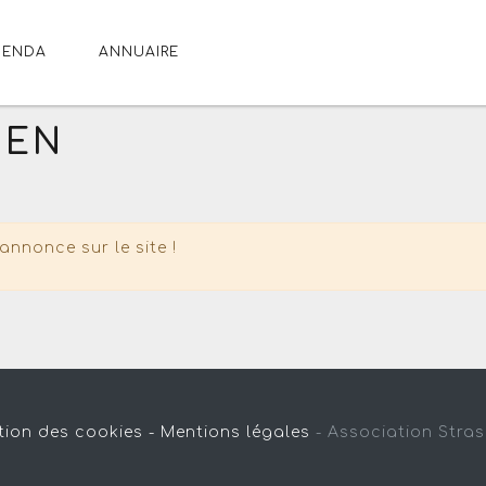
GENDA
ANNUAIRE
SEN
annonce sur le site !
tion des cookies -
Mentions légales
-
Association Stra