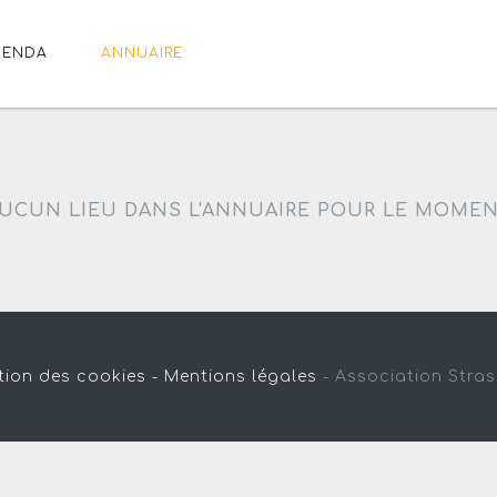
GENDA
ANNUAIRE
UCUN LIEU DANS L'ANNUAIRE POUR LE MOME
tion des cookies -
Mentions légales
-
Association Stra