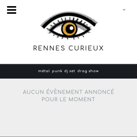
RENNES CURIEUX
métal
punk
dj set
drag show
AUCUN ÉVÈNEMENT ANNONCÉ
POUR LE MOMENT